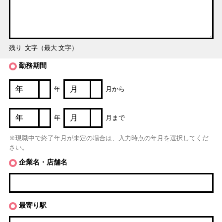
残り
文字（最大
文字）
勤務期間
年
月から
年
月まで
※現職中で終了年月が未定の場合は、入力時点の年月を選択してくだ
さい。
企業名・店舗名
最寄り駅