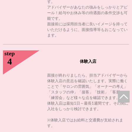
す。
アドバイザーがあなたの強みをしっかりとアピ
ール！給与やお休み等の待遇面の条件交渉も可
能です。
面接前には採用担当者に良いイメージを持って
いただけるように、面接指導等もおこなってい
ます。
step
4
体験入店
面接が終わりましたら、担当アドバイザーから
体験入店の意志を確認いたします。実際に働く
ことで「サロンの雰囲気」「オーナーの考え」
「スタッフの仲」「接客」「技術」「客層」
「練習会」など様々な点を確認できます。
体験入店は最短1日～最長1週間です。その間に
入社をしっかり検討できます。
※体験入店ではお給料と交通費が支給されま
す。