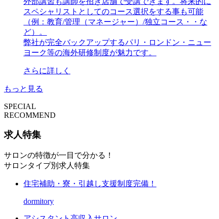
外部講習も講師を招き店舗で受講できます。将来的に
スペシャリストとしてのコース選択をする事も可能
（例：教育/管理（マネージャー）/独立コース・・な
ど）。
弊社が完全バックアップするパリ・ロンドン・ニュー
ヨーク等の海外研修制度が魅力です。
さらに詳しく
もっと見る
SPECIAL
RECOMMEND
求人特集
サロンの特徴が一目で分かる！
サロンタイプ別求人特集
住宅補助・寮・引越し支援制度完備！
dormitory
アシスタント高収入サロン