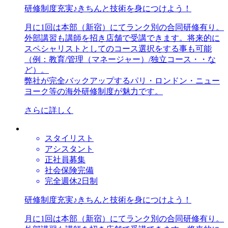
研修制度充実♪きちんと技術を身につけよう！
月に1回は本部（新宿）にてランク別の合同研修有り。
外部講習も講師を招き店舗で受講できます。将来的に
スペシャリストとしてのコース選択をする事も可能
（例：教育/管理（マネージャー）/独立コース・・な
ど）。
弊社が完全バックアップするパリ・ロンドン・ニュー
ヨーク等の海外研修制度が魅力です。
さらに詳しく
スタイリスト
アシスタント
正社員募集
社会保険完備
完全週休2日制
研修制度充実♪きちんと技術を身につけよう！
月に1回は本部（新宿）にてランク別の合同研修有り。