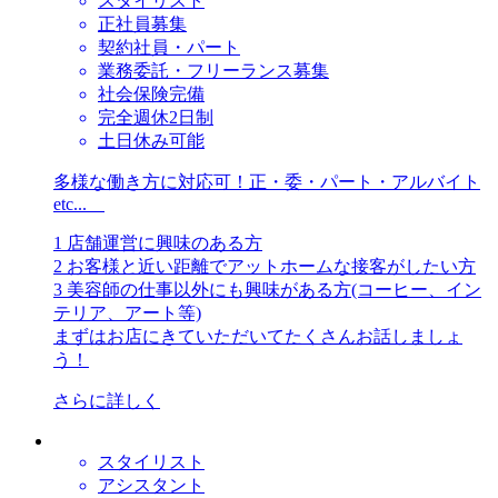
スタイリスト
正社員募集
契約社員・パート
業務委託・フリーランス募集
社会保険完備
完全週休2日制
土日休み可能
多様な働き方に対応可！正・委・パート・アルバイト
etc...
1 店舗運営に興味のある方
2 お客様と近い距離でアットホームな接客がしたい方
3 美容師の仕事以外にも興味がある方(コーヒー、イン
テリア、アート等)
まずはお店にきていただいてたくさんお話しましょ
う！
さらに詳しく
スタイリスト
アシスタント