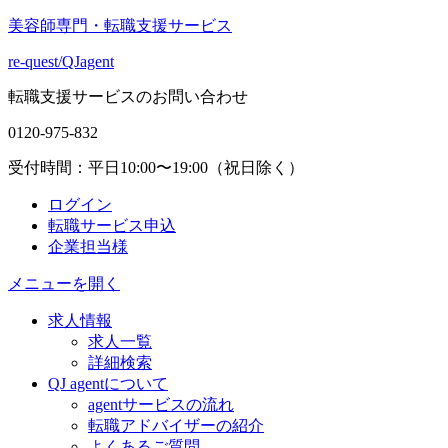
美容師専門・
転職支援サービス
re-quest/QJagent
転職支援サービスのお問い合わせ
0120-975-832
受付時間：平日10:00〜19:00（祝日除く）
ログイン
転職サービス申込
企業担当様
メニューを開く
求人情報
求人一覧
詳細検索
QJ agentについて
agentサービスの流れ
転職アドバイザーの紹介
よくあるご質問