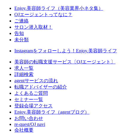
Enjoy.美容師ライフ（美容業界小ネタ集）
QJエージェントってなに？
ご連絡
サロン潜入取材！
告知
未分類
Instagramをフォローしよう！
Enjoy.美容師ライフ
美容師の転職支援サービス〔QJエージェント〕
求人一覧
詳細検索
agentサービスの流れ
転職アドバイザーの紹介
よくあるご質問
セミナー一覧
登録会場アクセス
Enjoy.美容師ライフ（agentブログ）
お問い合わせ
re-quest/QJ navi
会社概要