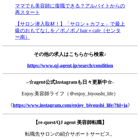
ママでも美容師に復職できる？アルバイトからの
再スタート
【サロン潜入取材！】「サロン＋カフェ」で最上
級のおもてなしを／ポノポノhair＋cafe（センタ
ー南）
その他の求人はこちらから検索♪
https://www.qj-agent.jp/search/condition
–
☆agent公式Instagramも日々更新中☆-
Enjoy.美容師ライフ（＠enjoy_biyoushi_life）
《
https://www.instagram.com/enjoy_biyoushi_life/?hl=ja
》
【re-quest/QJ agent 美容師転職】
転職先サロンの紹介サポートサービス。