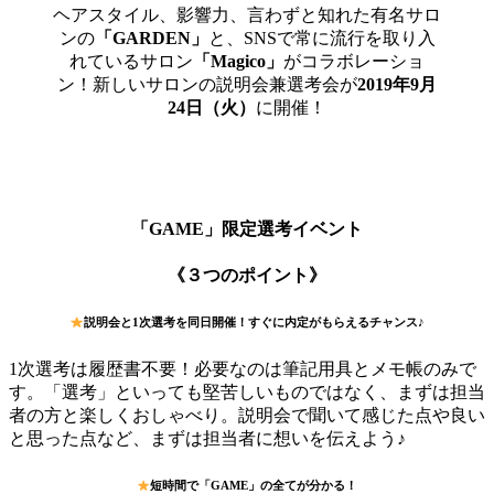
ヘアスタイル、影響力、言わずと知れた有名サロ
ンの
「GARDEN」
と、SNSで常に流行を取り入
れているサロン
「Magico」
がコラボレーショ
ン！新しいサロンの説明会兼選考会が
2019年9月
24日（火）
に開催！
「GAME」限定選考イベント
《３つのポイント》
説明会と1次選考を同日開催！すぐに内定がもらえるチャンス♪
1次選考は履歴書不要！必要なのは筆記用具とメモ帳のみで
す。「選考」といっても堅苦しいものではなく、まずは担当
者の方と楽しくおしゃべり。説明会で聞いて感じた点や良い
と思った点など、まずは担当者に想いを伝えよう♪
短時間で「
GAME」の全てが分かる！