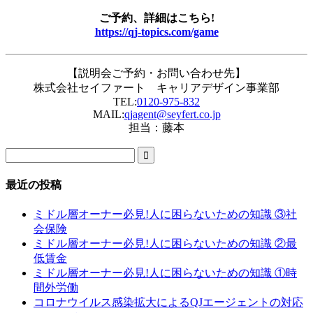
ご予約、詳細はこちら!
https://qj-topics.com/game
【説明会ご予約・お問い合わせ先】
株式会社セイファート キャリアデザイン事業部
TEL:
0120-975-832
MAIL:
qjagent@seyfert.co.jp
担当：藤本

最近の投稿
ミドル層オーナー必見!人に困らないための知識 ③社
会保険
ミドル層オーナー必見!人に困らないための知識 ②最
低賃金
ミドル層オーナー必見!人に困らないための知識 ①時
間外労働
コロナウイルス感染拡大によるQJエージェントの対応